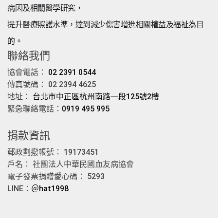
病因及相關醫學研究，
提升醫療照護水準，達到減少傷害增進相關權益及福祉為目
的。
聯絡我們
協會電話：
02 2391 0544
傳真號碼： 02 2394 4625
地址：
台北市中正區杭州南路一段125號2樓
緊急聯絡電話：
0919 495 995
捐款資訊
郵政劃撥帳號： 19173451
戶名： 社團法人中華民國血友病協會
電子發票捐贈愛心碼： 5293
LINE：
＠hat1998