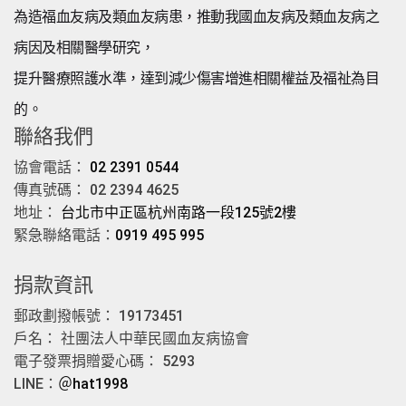
為造福血友病及類血友病患，推動我國血友病及類血友病之
病因及相關醫學研究，
提升醫療照護水準，達到減少傷害增進相關權益及福祉為目
的。
聯絡我們
協會電話：
02 2391 0544
傳真號碼： 02 2394 4625
地址：
台北市中正區杭州南路一段125號2樓
緊急聯絡電話：
0919 495 995
捐款資訊
郵政劃撥帳號： 19173451
戶名： 社團法人中華民國血友病協會
電子發票捐贈愛心碼： 5293
LINE：
＠hat1998