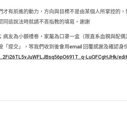
們才有前進的動力，方向與目標不是由某個人所掌控的，
認同這說法時就請不吝指教的填寫，謝謝
；病友為小額禮卷，家屬為口罩一盒（限直系血親與配偶
「提交」，等我們收到後會用email 回覆感謝及確認身
O__2Fi26TL5vJuWFLJBsq56pO691T_q-LuQFCgHJHk/edi