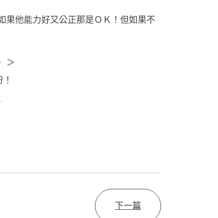
如果他能力好又公正那是ＯＫ！但如果不
）＞
份！
t
下一篇