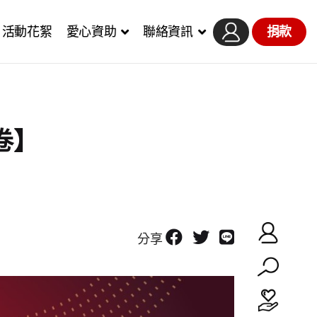
活動花絮
愛心資助
聯絡資訊
捐款
卷】
分享