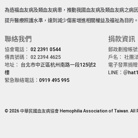
為造福血友病及類血友病患，推動我國血友病及類血友病之病
提升醫療照護水準，達到減少傷害增進相關權益及福祉為目的
聯絡我們
捐款資訊
協會電話：
02 2391 0544
郵政劃撥帳號： 
傳真號碼： 02 2394 4625
戶名： 社團
地址：
台北市中正區杭州南路一段125號2
電子發票捐贈愛
樓
LINE：
＠hat
緊急聯絡電話：
0919 495 995
© 2026 中華民國血友病協會 Hemophilia Association of Taiwan. All R