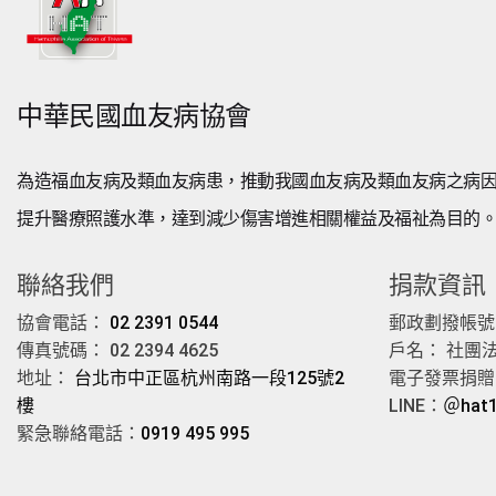
中華民國血友病協會
為造福血友病及類血友病患，推動我國血友病及類血友病之病
提升醫療照護水準，達到減少傷害增進相關權益及福祉為目的
聯絡我們
捐款資訊
協會電話：
02 2391 0544
郵政劃撥帳號： 
傳真號碼： 02 2394 4625
戶名： 社團
地址：
台北市中正區杭州南路一段125號2
電子發票捐贈愛
樓
LINE：
＠hat
緊急聯絡電話：
0919 495 995