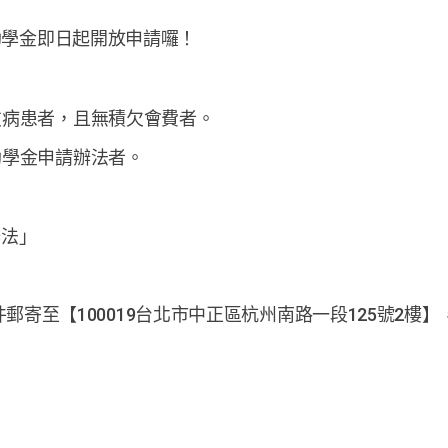
獎助學金即日起開放申請囉！
友病患者，且無積欠會費者。
助學金申請辦法者。
辦法」
以掛號信件郵寄至【100019台北市中正區杭州南路一段125號