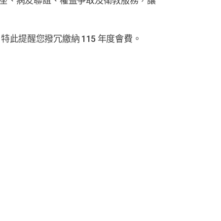
座、病友聯誼、權益爭取及衛教服務，讓
此提醒您撥冗繳納 115 年度會費。