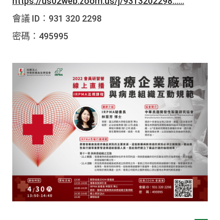
https://us02web.zoom.us/j/9313202298......
會議 ID：931 320 2298
密碼：495995