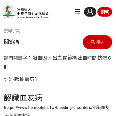
捐款
搜尋字詞:
搜尋
熱門關鍵字：
凝血因子
出血
關節痛
出血時間
抗體
C
肝
你是指:
關節病
？
認識血友病
https://www.hemophilia.tw/bleeding-disorders/認識血友
病/認識血友病